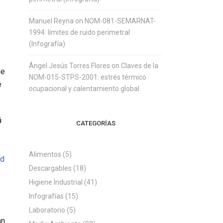
Manuel Reyna
on
NOM-081-SEMARNAT-
1994: límites de ruido perimetral
(Infografía)
Ángel Jesús Torres Flores
on
Claves de la
de
NOM-015-STPS-2001: estrés térmico
e
ocupacional y calentamiento global
á
CATEGORÍAS
Alimentos
(5)
ad
Descargables
(18)
Higiene Industrial
(41)
Infografías
(15)
Laboratorio
(5)
an