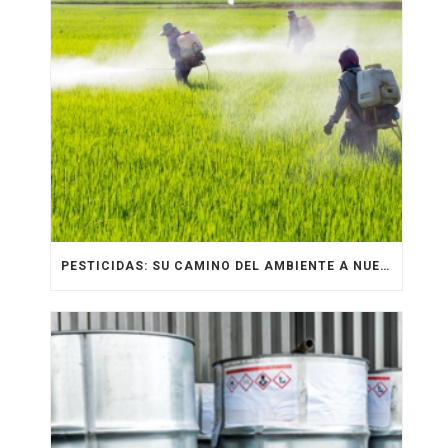
PESTICIDAS: SU CAMINO DEL AMBIENTE A NUESTRO ORGANISMO [INFOGRAFÍA]