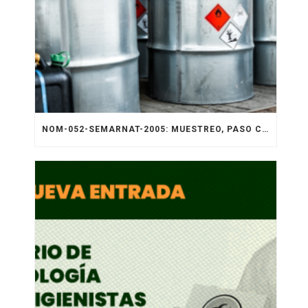
NOM-052-SEMARNAT-2005: MUESTREO, PASO CLAVE PARA SU CUMPLIMIENTO