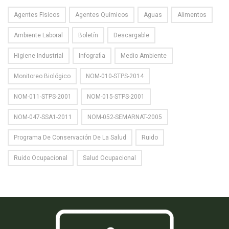
Agentes Físicos
Agentes Químicos
Aguas
Alimentos
Ambiente Laboral
Boletín
Descargable
Higiene Industrial
Infografia
Medio Ambiente
Monitoreo Biológico
NOM-010-STPS-2014
NOM-011-STPS-2001
NOM-015-STPS-2001
NOM-047-SSA1-2011
NOM-052-SEMARNAT-2005
Programa De Conservación De La Salud
Ruido
Ruido Ocupacional
Salud Ocupacional