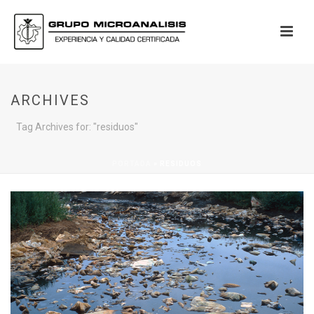
ARCHIVES
Tag Archives for: "residuos"
PORTADA
»
RESIDUOS