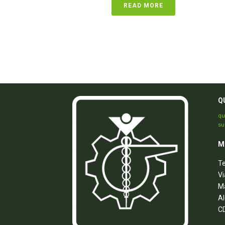
READ MORE
Q
qu
su
M
Te
Vi
M
Al
CD