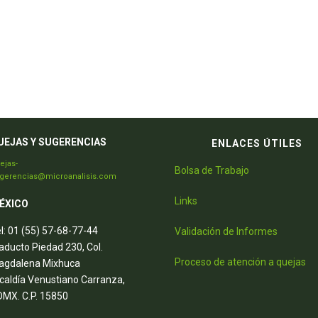
UEJAS Y SUGERENCIAS
ENLACES ÚTILES
ejas-
Bolsa de Trabajo
gerencias@microanalisis.com
Links
ÉXICO
l: 01 (55) 57-68-77-44
Validación de Informes
aducto Piedad 230, Col.
Proceso de atención a quejas
agdalena Mixhuca
caldía Venustiano Carranza,
MX. C.P. 15850